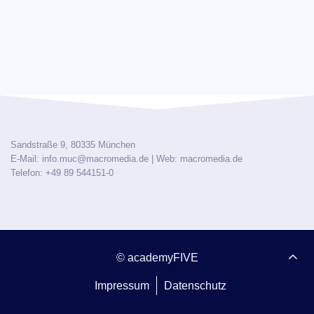
Sandstraße 9, 80335 München
E-Mail: info.muc@macromedia.de
| Web: macromedia.de
Telefon: +49 89 544151-0
© academyFIVE
Impressum
Datenschutz